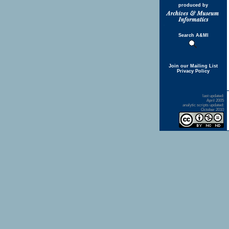
produced by
Search A&MI
Join our Mailing List
Privacy Policy
last updated:
April 2005
analytic scripts updated:
October 2010