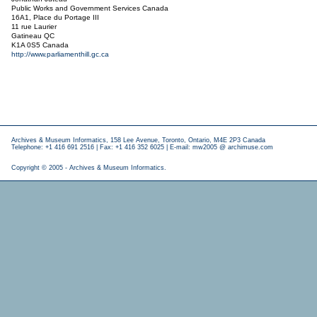
Public Works and Government Services Canada
16A1, Place du Portage III
11 rue Laurier
Gatineau QC
K1A 0S5 Canada
http://www.parliamenthill.gc.ca
Archives & Museum Informatics, 158 Lee Avenue, Toronto, Ontario, M4E 2P3 Canada
Telephone: +1 416 691 2516 | Fax: +1 416 352 6025 | E-mail:
mw2005 @ archimuse.com
Copyright © 2005 - Archives & Museum Informatics.