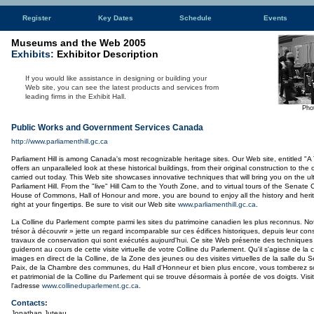
Register
Key Dates
Schedule
Events
Museums and the Web 2005
Exhibits:
Exhibitor Description
If you would like assistance in designing or building your
Web site, you can see the latest products and services from
leading firms in the Exhibit Hall.
Pho
Public Works and Government Services Canada
http://www.parliamenthill.gc.ca
Parliament Hill is among Canada's most recognizable heritage sites. Our Web site, entitled "A
offers an unparalleled look at these historical buildings, from their original construction to th
carried out today. This Web site showcases innovative techniques that will bring you on the ulti
Parliament Hill. From the "live" Hill Cam to the Youth Zone, and to virtual tours of the Senat
House of Commons, Hall of Honour and more, you are bound to enjoy all the history and herita
right at your fingertips. Be sure to visit our Web site
www.parliamenthill.gc.ca
.
La Colline du Parlement compte parmi les sites du patrimoine canadien les plus reconnus. Not
trésor à découvrir » jette un regard incomparable sur ces édifices historiques, depuis leur con
travaux de conservation qui sont exécutés aujourd'hui. Ce site Web présente des techniques 
guideront au cours de cette visite virtuelle de votre Colline du Parlement. Qu'il s'agisse de la
images en direct de la Colline, de la Zone des jeunes ou des visites virtuelles de la salle du S
Paix, de la Chambre des communes, du Hall d'Honneur et bien plus encore, vous tomberez so
et patrimonial de la Colline du Parlement qui se trouve désormais à portée de vos doigts. Visi
l'adresse
www.collineduparlement.gc.ca
.
Contacts:
Jonathan Juteau