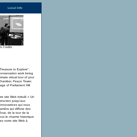
Local Info
to Credits
 Treasure to Explore",
e conservation work being
mate virtual tour of your
e Chamber, Peace Tower,
ge of Parliament Hill
re site Web intitulé « Un
struction jusqu'aux
innovatrices qui vous
 caméra qui diffuse des
énat, de la tour de la
us le charme historique
tez notre site Web à